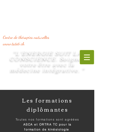
Centre de thérapies naturelles
www.tateti.ch
"L'ENERGIE SUIT LA
CONSCIENCE. Soignez
vo
tre être avec la
médecine intégrative. "
Les formations
diplômantes
Toutes nos formations sont agréées
ASCA et ORTRA TC pour la
formation de kinésiologie