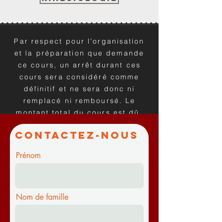
Par respect pour l’organisation
et la préparation que demande
ce cours, un arrêt durant ces
cours sera considéré comme
définitif et ne sera donc ni
remplacé ni remboursé. ​Le
montant total du cours est dû.
Merci de votre
Contactez-nous
compréhension.
Prénom
Nom de famille